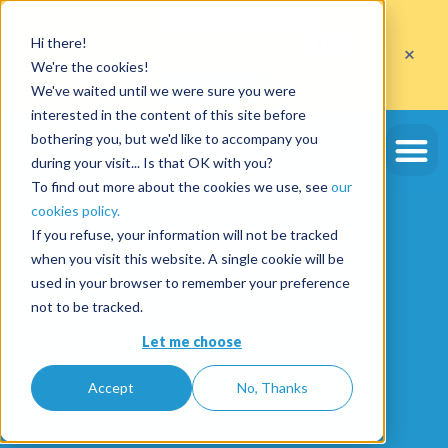
Profitez de
10 cautions gratuites
Hi there!
sur l'ouverture d'un compte avec le code
ETE10
×
jusqu'au 30/09/2026*
We're the cookies!
J'en profite
We've waited until we were sure you were
interested in the content of this site before
bothering you, but we'd like to accompany you
during your visit... Is that OK with you?
To find out more about the cookies we use, see
our
cookies policy.
If you refuse, your information will not be tracked
when you visit this website. A single cookie will be
used in your browser to remember your preference
not to be tracked.
Let me choose
Accept
No, Thanks