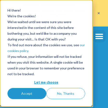
Profitez de
10 cautions gratuites
Hi there!
sur l'ouverture d'un compte avec le code
ETE10
×
jusqu'au 30/09/2026*
We're the cookies!
J'en profite
We've waited until we were sure you were
interested in the content of this site before
bothering you, but we'd like to accompany you
during your visit... Is that OK with you?
To find out more about the cookies we use, see
our
cookies policy.
If you refuse, your information will not be tracked
when you visit this website. A single cookie will be
used in your browser to remember your preference
not to be tracked.
Let me choose
Accept
No, Thanks