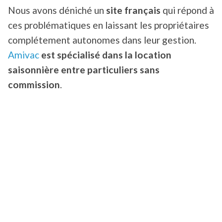
Nous avons déniché un
site français
qui répond à
ces problématiques en laissant les propriétaires
complétement autonomes dans leur gestion.
Amivac
est spécialisé dans la location
saisonnière entre particuliers sans
commission
.
Un site 100% Français
À la différence de la plupart des grands groupes
étrangers, cette plateforme a fait le pari de
concentrer son
panel de locations en France
.
Amivac compte aujourd’hui près de
30 000
annonces
, soit autant d’hébergements situés