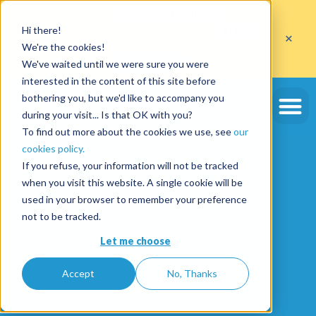
Profitez de
10 cautions gratuites
Hi there!
sur l'ouverture d'un compte avec le code
ETE10
×
jusqu'au 30/09/2026*
We're the cookies!
J'en profite
We've waited until we were sure you were
interested in the content of this site before
bothering you, but we'd like to accompany you
during your visit... Is that OK with you?
To find out more about the cookies we use, see
our
cookies policy.
If you refuse, your information will not be tracked
when you visit this website. A single cookie will be
used in your browser to remember your preference
not to be tracked.
Let me choose
Accept
No, Thanks