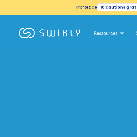
Profitez de
10 cautions grat
Hi there!
We're the cookies!
We've waited until we were sure you were interested in the content
Ressources
your visit... Is that OK with you?
To find out more about the cookies we use, see
our cookies policy.
If you refuse, your information will not be tracked when you visit 
preference not to be tracked.