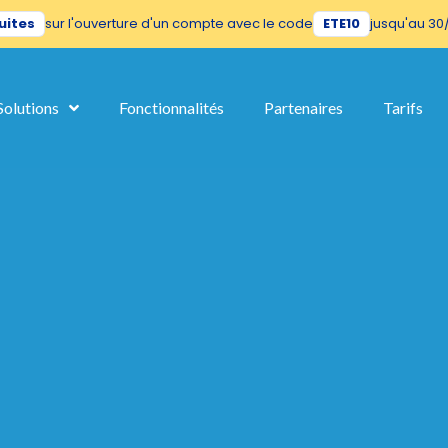
uites
sur l'ouverture d'un compte avec le code
ETE10
jusqu'au 30
 of this site before bothering you, but we'd like to accompany you duri
Solutions
Fonctionnalités
Partenaires
Tarifs
this website. A single cookie will be used in your browser to remember yo
Let me choose
Accept
No, Thanks