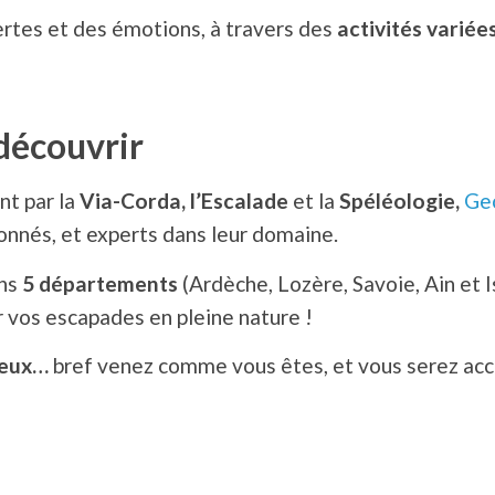
rtes et des émotions, à travers des
activités variées
 découvrir
nt par la
Via-Corda, l’Escalade
et la
Spéléologie,
Ge
onnés, et experts dans leur domaine.
ans
5 départements
(Ardèche, Lozère, Savoie, Ain et Is
ur vos escapades en pleine nature !
eux…
bref venez comme vous êtes, et vous serez accue
e et sécurisée par Swikly