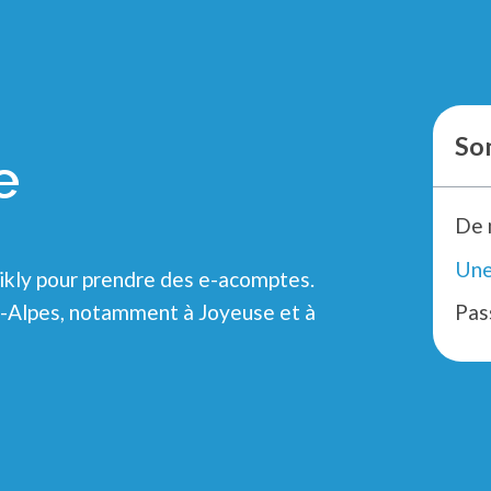
So
e
De 
wikly pour prendre des e-acomptes.
e-Alpes, notamment à Joyeuse et à