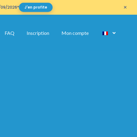
×
/09/2026*
J'en profite
ng
FAQ
Inscription
Mon compte
ur