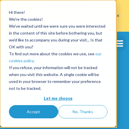
Profitez de
10 cautions gratuites
Hi there!
sur l'ouverture d'un compte avec le code
ETE10
×
jusqu'au 30/09/2026*
We're the cookies!
J'en profite
We've waited until we were sure you were interested
in the content of this site before bothering you, but
we'd like to accompany you during your visit... Is that
OK with you?
To find out more about the cookies we use, see
our
cookies policy.
If you refuse, your information will not be tracked
when you visit this website. A single cookie will be
used in your browser to remember your preference
not to be tracked.
Let me choose
Accept
No, Thanks