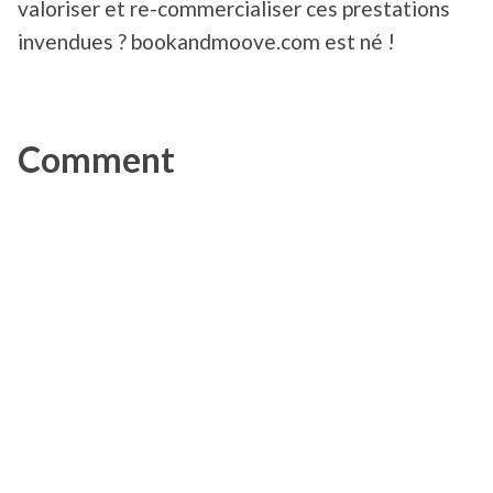
valoriser et re-commercialiser ces prestations
invendues ? bookandmoove.com est né !
Comment
fonctionne bookandmoove.c
?
L’accès au site est totalement gratuit pour les
professionnels du sport (moniteur de parapente,
accompagnateur en montagne, guide,…). Ils
peuvent ainsi mettre en avant leurs prestations
et valoriser leurs périodes creuses et invendus.
La seule contrepartie demandée est d’accorder