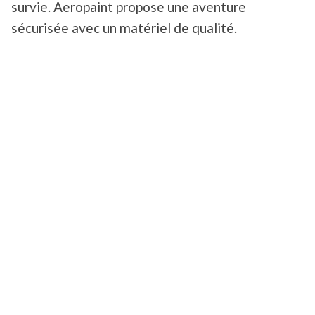
survie. Aeropaint propose une aventure
sécurisée avec un matériel de qualité.
Les 3 sites situés en Occitanie proposent
différents terrains scénarisés pour rendre votre
expérience encore meilleure.
Les clients réservent maintenant très
simplement leurs réservations via Swikly
grâce
à un
engagement d’achat
(équivalent d’une
caution/acompte en ligne). C’est plus sécurisé
pour tout le monde !