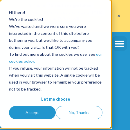
Profitez de
10 cautions gratuites
Hi there!
sur l'ouverture d'un compte avec le code
ETE10
×
jusqu'au 30/09/2026*
We're the cookies!
J'en profite
We've waited until we were sure you were
interested in the content of this site before
bothering you, but we'd like to accompany you
during your visit... Is that OK with you?
To find out more about the cookies we use, see
our
cookies policy.
If you refuse, your information will not be tracked
when you visit this website. A single cookie will be
used in your browser to remember your preference
not to be tracked.
Let me choose
Accept
No, Thanks