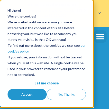
Profitez de
10 cautions gratuites
Hi there!
sur l'ouverture d'un compte avec le code
ETE10
×
jusqu'au 30/09/2026*
We're the cookies!
J'en profite
We've waited until we were sure you were
interested in the content of this site before
bothering you, but we'd like to accompany you
during your visit... Is that OK with you?
To find out more about the cookies we use, see
our
cookies policy.
If you refuse, your information will not be tracked
when you visit this website. A single cookie will be
used in your browser to remember your preference
not to be tracked.
Let me choose
Accept
No, Thanks