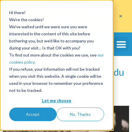
Profitez de
10 cautions gratuites
Hi there!
sur l'ouverture d'un compte avec le code
ETE10
×
jusqu'au 30/09/2026*
We're the cookies!
J'en profite
We've waited until we were sure you were
interested in the content of this site before
Étiquette :
bothering you, but we'd like to accompany you
during your visit... Is that OK with you?
blanchisserie
To find out more about the cookies we use, see
our
cookies policy.
UpToYu simplifie la gestion du
If you refuse, your information will not be tracked
when you visit this website. A single cookie will be
linge pour vos locations
used in your browser to remember your preference
not to be tracked.
saisonnières
Let me choose
Accept
No, Thanks