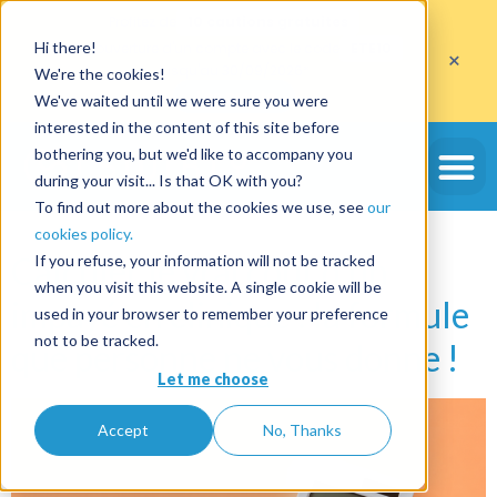
Profitez de
10 cautions gratuites
Hi there!
sur l'ouverture d'un compte avec le code
ETE10
×
jusqu'au 30/09/2026*
We're the cookies!
J'en profite
We've waited until we were sure you were
interested in the content of this site before
Étiquette :
empreinte
bothering you, but we'd like to accompany you
during your visit... Is that OK with you?
bancaire
To find out more about the cookies we use, see
our
cookies policy.
Calculer le vrai coût d’un
If you refuse, your information will not be tracked
when you visit this website. A single cookie will be
impayé en clinique : la formule
used in your browser to remember your preference
not to be tracked.
que personne ne vous donne !
Let me choose
Accept
No, Thanks