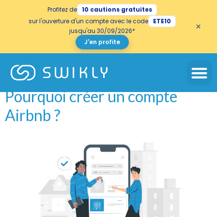
Profitez de
10 cautions gratuites
sur l'ouverture d'un compte avec le code
ETE10
×
jusqu'au 30/09/2026*
J'en profite
Étiquette :
OTAs
Pourquoi créer un compte
Airbnb ?