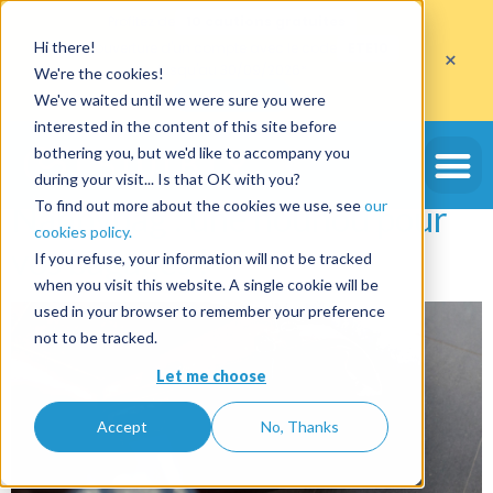
Profitez de
10 cautions gratuites
Hi there!
sur l'ouverture d'un compte avec le code
ETE10
×
jusqu'au 30/09/2026*
We're the cookies!
J'en profite
We've waited until we were sure you were
interested in the content of this site before
Étiquette :
pratique
bothering you, but we'd like to accompany you
during your visit... Is that OK with you?
To find out more about the cookies we use, see
our
Nannybag : une nounou pour
cookies policy.
vos bagages !
If you refuse, your information will not be tracked
when you visit this website. A single cookie will be
used in your browser to remember your preference
not to be tracked.
Let me choose
Accept
No, Thanks