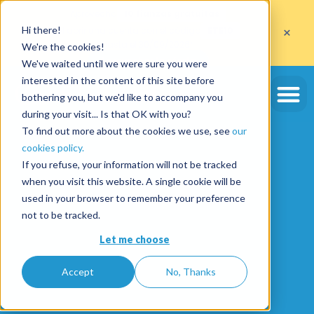
Aprovecha
10 fianzas gratuitas
×
Hi there!
al abrir una cuenta con el código
ETE10
hasta el 30/09/2026*
We're the cookies!
Aprovechar la oferta
We've waited until we were sure you were
interested in the content of this site before
bothering you, but we'd like to accompany you
during your visit... Is that OK with you?
To find out more about the cookies we use, see
our
cookies policy.
If you refuse, your information will not be tracked
when you visit this website. A single cookie will be
used in your browser to remember your preference
not to be tracked.
Let me choose
Accept
No, Thanks