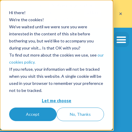
Aprovecha
10 fianzas gratuitas
×
Hi there!
al abrir una cuenta con el código
ETE10
hasta el 30/09/2026*
We're the cookies!
Aprovechar la oferta
We've waited until we were sure you were
interested in the content of this site before
bothering you, but we'd like to accompany you
during your visit... Is that OK with you?
To find out more about the cookies we use, see
our
cookies policy.
If you refuse, your information will not be tracked
when you visit this website. A single cookie will be
used in your browser to remember your preference
not to be tracked.
Let me choose
Accept
No, Thanks