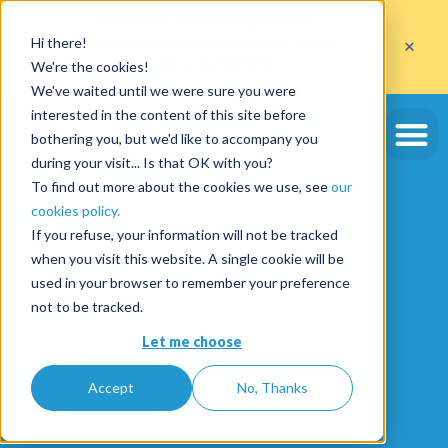
Aprovecha
10 fianzas gratuitas
×
Hi there!
al abrir una cuenta con el código
ETE10
hasta el 30/09/2026*
We're the cookies!
Aprovechar la oferta
We've waited until we were sure you were
interested in the content of this site before
bothering you, but we'd like to accompany you
during your visit... Is that OK with you?
To find out more about the cookies we use, see
our
cookies policy.
If you refuse, your information will not be tracked
when you visit this website. A single cookie will be
used in your browser to remember your preference
not to be tracked.
Let me choose
Accept
No, Thanks