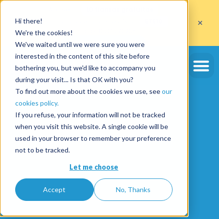
Aprovecha
10 fianzas gratuitas
×
Hi there!
al abrir una cuenta con el código
ETE10
hasta el 30/09/2026*
We're the cookies!
Aprovechar la oferta
We've waited until we were sure you were
interested in the content of this site before
bothering you, but we'd like to accompany you
during your visit... Is that OK with you?
To find out more about the cookies we use, see
our
cookies policy.
If you refuse, your information will not be tracked
when you visit this website. A single cookie will be
used in your browser to remember your preference
not to be tracked.
Let me choose
Accept
No, Thanks