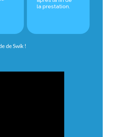
la prestation.
e de Swik !