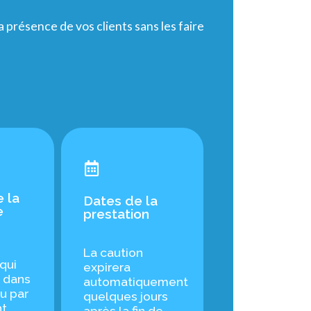
 présence de vos clients sans les faire
e la
Dates de la
e
prestation
La caution
qui
expirera
a dans
automatiquement
çu par
quelques jours
t.
après la fin de