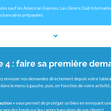
es sauf les American Express, Les Diners Club Internationa
es bancaires prépayées.
e 4 : faire sa première de
z envoyer vos demandes directement depuis votre tableau
dans le menu à gauche, puis, en fonction de votre activité, 
aution »
vous permet de protéger un bien en envoyant une
locage des fonds sur les cartes bancaires de vos clients).