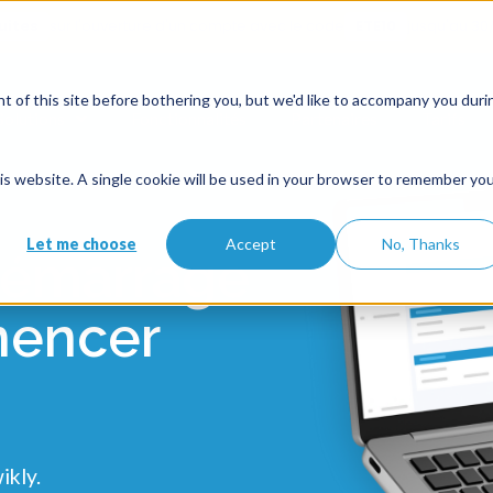
uites
sur l'ouverture d'un compte avec le code
ETE10
jusqu'au 30
 of this site before bothering you, but we'd like to accompany you duri
Solutions
Fonctionnalités
Partenaires
Tarifs
this website. A single cookie will be used in your browser to remember yo
Let me choose
Accept
No, Thanks
démarrage
mencer
ikly.