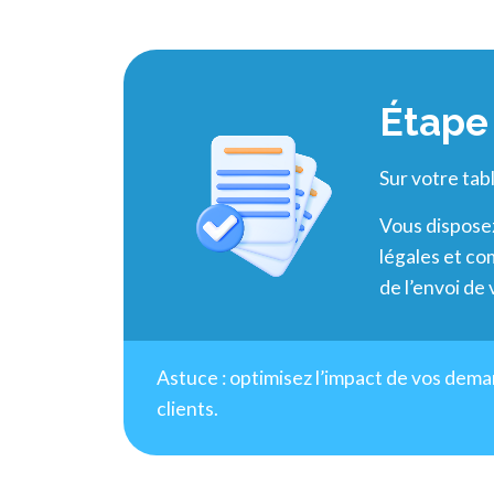
Étape 
Sur votre tab
Vous dispose
légales et co
de l’envoi de
Astuce : optimisez l’impact de vos dema
clients.