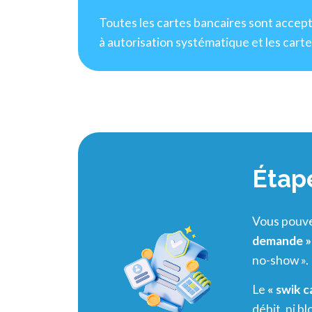
Toutes les cartes bancaires sont accepté
à autorisation systématique et les cart
Étap
Vous pouve
demande »
no-show ».
Le
« swik c
débit, ni b