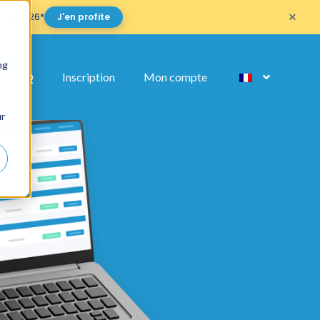
×
/09/2026*
J'en profite
ng
FAQ
Inscription
Mon compte
ur