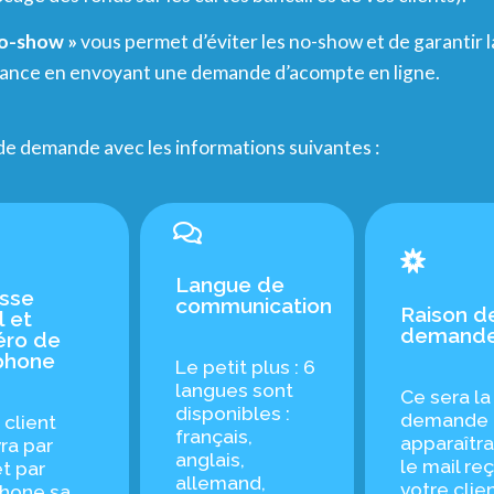
no-show »
vous permet d’éviter les no-show et de garantir la
avance en envoyant une demande d’acompte en ligne.
 de demande avec les informations suivantes :
Langue de
sse
communication
Raison d
l et
demand
ro de
phone
Le petit plus : 6
langues sont
Ce sera la
disponibles :
demande 
 client
français,
apparaîtr
ra par
anglais,
le mail re
et par
allemand,
votre clien
hone sa