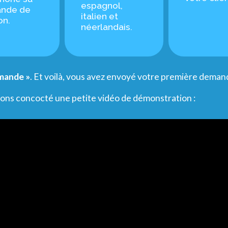
espagnol,
nde de
italien et
on.
néerlandais.
emande »
.
Et voilà, vous avez envoyé votre première demand
vons concocté une petite vidéo de démonstration :