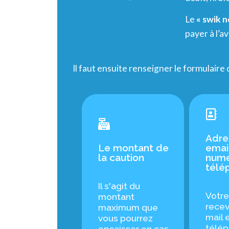
Le
« swik 
payer à l’
Il faut ensuite renseigner le formulaire
Adre
Le montant de
emai
la caution
numé
télé
Il s'agit du
Votre
montant
recev
maximum que
mail 
vous pourrez
télép
encaisser en cas