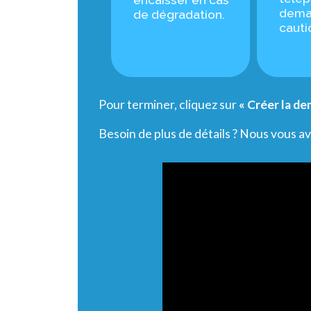
dema
de dégradation.
cauti
Pour terminer, cliquez sur
« Créer la d
Besoin de plus de détails ? Nous vous a