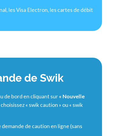
l, les Visa Electron, les cartes de débit
mande de Swik
 de bord en cliquant sur
« Nouvelle
choisissez « swik caution » ou « swik
 demande de caution en ligne (sans