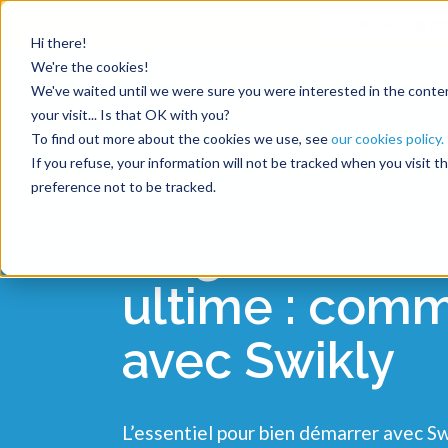
Profitez de
10 cautions grat
Hi there!
We're the cookies!
We've waited until we were sure you were interested in the content
Ressources
your visit... Is that OK with you?
To find out more about the cookies we use, see
our cookies policy.
If you refuse, your information will not be tracked when you visit 
preference not to be tracked.
Le guide de 
ultime : com
avec Swikly
L’essentiel pour bien démarrer avec Sw