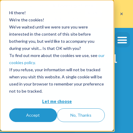
Aprovecha
10 fianzas gratuitas
×
Hi there!
al abrir una cuenta con el código
ETE10
hasta el 30/09/2026*
We're the cookies!
Aprovechar la oferta
We've waited until we were sure you were
interested in the content of this site before
bothering you, but we'd like to accompany you
during your visit... Is that OK with you?
La guía fundamental
To find out more about the cookies we use, see
our
cookies policy.
para empezar con
If you refuse, your information will not be tracked
when you visit this website. A single cookie will be
Swikly
used in your browser to remember your preference
not to be tracked.
Let me choose
Lo esencial para sus primeros pasos con
Swikly.
Accept
No, Thanks