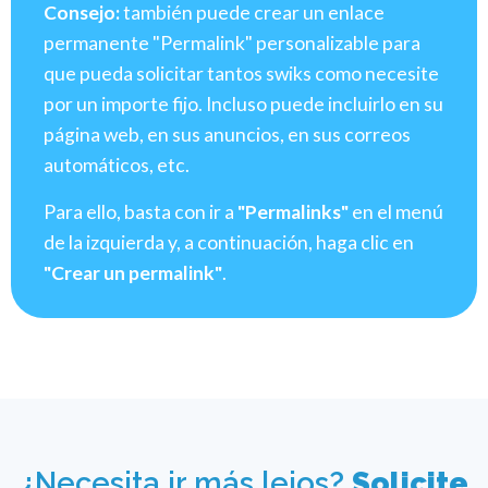
Consejo:
también puede crear un enlace
permanente "Permalink" personalizable para
que pueda solicitar tantos swiks como necesite
por un importe fijo. Incluso puede incluirlo en su
página web, en sus anuncios, en sus correos
automáticos, etc.
Para ello, basta con ir a
"Permalinks"
en el menú
de la izquierda y, a continuación, haga clic en
"Crear un permalink"
.
¿Necesita ir más lejos?
Solicite