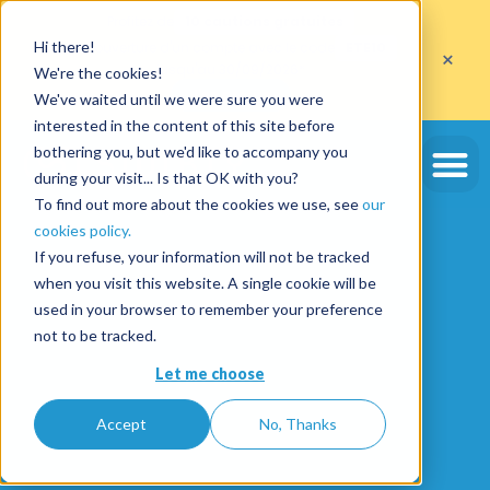
Profitez de
10 cautions gratuites
Hi there!
sur l'ouverture d'un compte avec le code
ETE10
×
jusqu'au 30/09/2026*
We're the cookies!
J'en profite
We've waited until we were sure you were
interested in the content of this site before
bothering you, but we'd like to accompany you
during your visit... Is that OK with you?
To find out more about the cookies we use, see
our
cookies policy.
If you refuse, your information will not be tracked
when you visit this website. A single cookie will be
used in your browser to remember your preference
not to be tracked.
Let me choose
Accept
No, Thanks