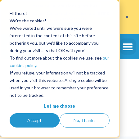
Profitez de
10 cautions gratuites
Hi there!
sur l'ouverture d'un compte avec le code
ETE10
×
jusqu'au 30/09/2026*
We're the cookies!
J'en profite
We've waited until we were sure you were
interested in the content of this site before
bothering you, but we'd like to accompany you
during your visit... Is that OK with you?
To find out more about the cookies we use, see
our
Merci pour votre réponse !
cookies policy.
Nous avons bien pris en compte
If you refuse, your information will not be tracked
votre choix et prolongeons
when you visit this website. A single cookie will be
used in your browser to remember your preference
l’offre d’essai pour 30 jours
not to be tracked.
supplémentaires.
Let me choose
Accept
No, Thanks