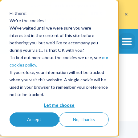
Aprovecha
10 fianzas gratuitas
×
Hi there!
al abrir una cuenta con el código
ETE10
hasta el 30/09/2026*
We're the cookies!
Aprovechar la oferta
We've waited until we were sure you were
interested in the content of this site before
bothering you, but we'd like to accompany you
during your visit... Is that OK with you?
Gracias por su respuesta.
To find out more about the cookies we use, see
our
cookies policy.
Hemos tenido en cuenta tu
If you refuse, your information will not be tracked
elección y ampliamos la oferta
when you visit this website. A single cookie will be
de prueba 30 días más.
used in your browser to remember your preference
not to be tracked.
Let me choose
Accept
No, Thanks