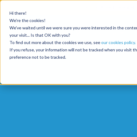
Profitez de
10 cautions grat
Hi there!
We're the cookies!
We've waited until we were sure you were interested in the content
Ressources
your visit... Is that OK with you?
To find out more about the cookies we use, see
our cookies policy.
If you refuse, your information will not be tracked when you visit 
preference not to be tracked.