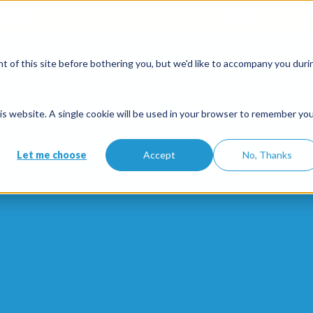
uites
sur l'ouverture d'un compte avec le code
ETE10
jusqu'au 30
 of this site before bothering you, but we'd like to accompany you duri
Solutions
Fonctionnalités
Partenaires
Tarifs
this website. A single cookie will be used in your browser to remember yo
Let me choose
Accept
No, Thanks