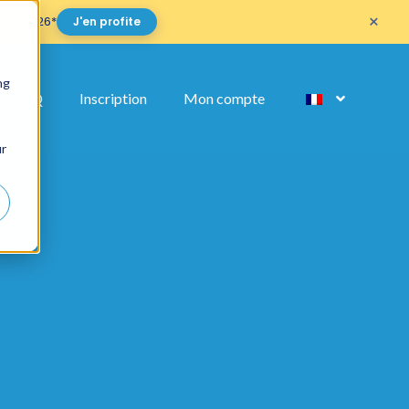
×
/09/2026*
J'en profite
ng
FAQ
Inscription
Mon compte
ur