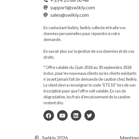
support@swikly.com
sales@swikly.com
En contactant Swikly, Swikly collecte et traite vos
données personnelles pour répondre à votre
demande.
En savoir plus sur la gestion de vos données et de vos
droits.
* Offre valable du 5 juin 2026 au 30 septembre 2026
inclus, pour les nouveaux clients ou les clients existants
n’ayant jamais fait de demande de caution chez Swikly.
Le client devra renseigner le code “ETE10” lors de son
inscription pour que l’offre soit valable. En cas de
dégradation, les frais d'encaissement de la caution
restent dûs.
Swikly 2026
Mentions