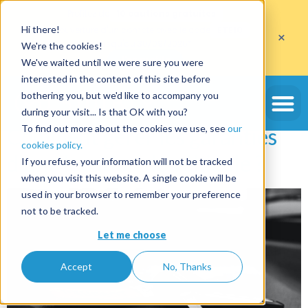
Profitez de
10 cautions gratuites
Hi there!
sur l'ouverture d'un compte avec le code
ETE10
×
jusqu'au 30/09/2026*
We're the cookies!
J'en profite
We've waited until we were sure you were
interested in the content of this site before
Étiquette :
swikly
bothering you, but we'd like to accompany you
during your visit... Is that OK with you?
To find out more about the cookies we use, see
our
Comment gérer les garanties
cookies policy.
d’une location de véhicule ?
If you refuse, your information will not be tracked
when you visit this website. A single cookie will be
used in your browser to remember your preference
not to be tracked.
Let me choose
Accept
No, Thanks