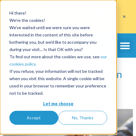
Profitez de
10 cautions gratuites
Hi there!
sur l'ouverture d'un compte avec le code
ETE10
×
jusqu'au 30/09/2026*
We're the cookies!
J'en profite
We've waited until we were sure you were
interested in the content of this site before
Étiquette :
tiers de
bothering you, but we'd like to accompany you
during your visit... Is that OK with you?
confiance
To find out more about the cookies we use, see
our
cookies policy.
Cautions en ligne, la solution
If you refuse, your information will not be tracked
when you visit this website. A single cookie will be
attendue par les loueurs de
used in your browser to remember your preference
not to be tracked.
voitures
Let me choose
Accept
No, Thanks