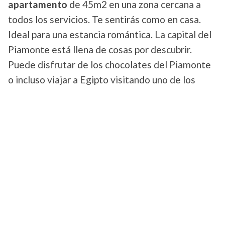
apartamento
de 45m2 en una zona cercana a
todos los servicios. Te sentirás como en casa.
Ideal para una estancia romántica. La capital del
Piamonte está llena de cosas por descubrir.
Puede disfrutar de los chocolates del Piamonte
o incluso viajar a Egipto visitando uno de los
mayores museos egipcios del mundo (el anuncio
se titula "Appartamento confortevole 45mq").
Pero también en París.
Para los que prefieren viajar por nuestra bella
Francia, Domenico también ofrece alojamiento
en la ciudad más bella del mundo:
PARÍS
¡! Venga