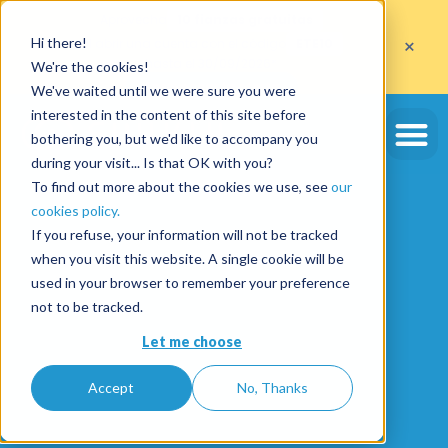
Aprovecha
10 fianzas gratuitas
×
Hi there!
al abrir una cuenta con el código
ETE10
hasta el 30/09/2026*
We're the cookies!
Aprovechar la oferta
We've waited until we were sure you were
interested in the content of this site before
bothering you, but we'd like to accompany you
during your visit... Is that OK with you?
To find out more about the cookies we use, see
our
cookies policy.
If you refuse, your information will not be tracked
when you visit this website. A single cookie will be
used in your browser to remember your preference
not to be tracked.
Let me choose
Accept
No, Thanks