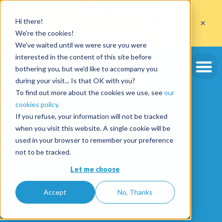
Aprovecha
10 fianzas gratuitas
×
Hi there!
al abrir una cuenta con el código
ETE10
hasta el 30/09/2026*
We're the cookies!
Aprovechar la oferta
We've waited until we were sure you were
interested in the content of this site before
bothering you, but we'd like to accompany you
during your visit... Is that OK with you?
To find out more about the cookies we use, see
our
cookies policy.
If you refuse, your information will not be tracked
when you visit this website. A single cookie will be
used in your browser to remember your preference
not to be tracked.
Let me choose
Accept
No, Thanks