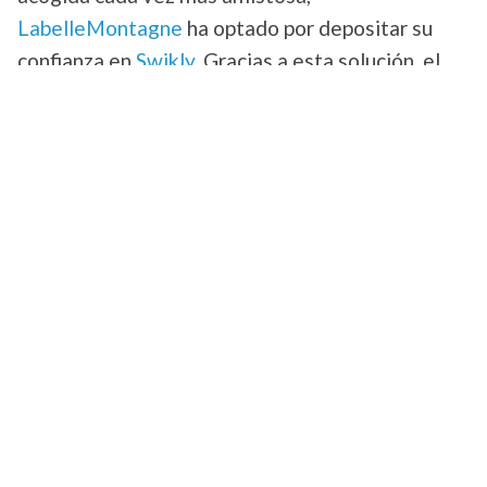
LabelleMontagne
ha optado por depositar su
confianza en
Swikly
. Gracias a esta solución, el
grupo ha estandarizado la gestión de sus bonos.
Dado que las vacaciones son un momento para
descansar y relajarse, los equipos
LaBelleMontagne
ofrecen ahora la posibilidad
de depositar las fianzas por Internet con
antelación para evitar las largas colas de sus
clientes los días de llegada.
LaBelleMontagne
ha integrado la solución
Swikly
en su página web. Sus clientes pueden
reservar sus estancias en línea y depositar sus
fianzas a través de las huellas de sus tarjetas de
crédito. Sólo se les cargará una parte o la