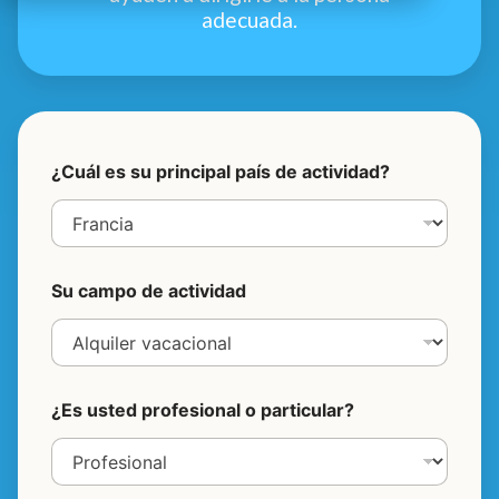
adecuada.
N
¿Cuál es su principal país de actividad?
ú
m
e
r
o
p
Su campo de actividad
r
o
f
e
s
i
¿Es usted profesional o particular?
o
n
a
l