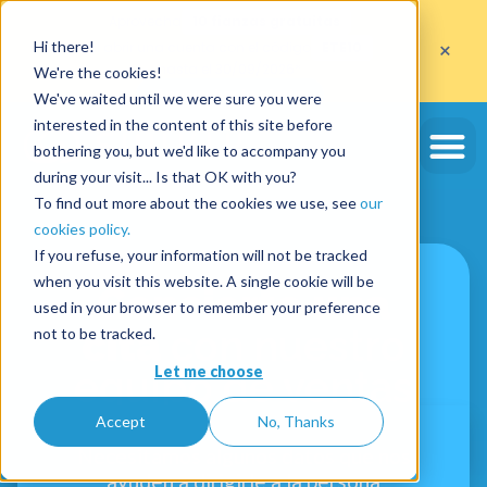
Aprovecha
10 fianzas gratuitas
×
Hi there!
al abrir una cuenta con el código
ETE10
hasta el 30/09/2026*
We're the cookies!
Aprovechar la oferta
We've waited until we were sure you were
interested in the content of this site before
bothering you, but we'd like to accompany you
during your visit... Is that OK with you?
To find out more about the cookies we use, see
our
cookies policy.
If you refuse, your information will not be tracked
when you visit this website. A single cookie will be
Concierte una
used in your browser to remember your preference
cita
con nuestro
not to be tracked.
Let me choose
equipo de ventas
Accept
No, Thanks
Necesitamos algunos datos que nos
ayuden a dirigirle a la persona