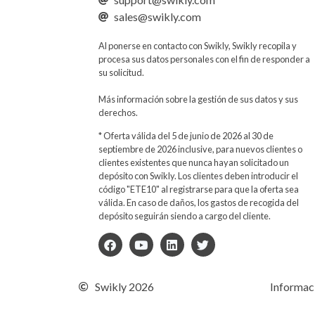
sales@swikly.com
Al ponerse en contacto con Swikly, Swikly recopila y
procesa sus datos personales con el fin de responder a
su solicitud.
Más información sobre la gestión de sus datos y sus
derechos.
* Oferta válida del 5 de junio de 2026 al 30 de
septiembre de 2026 inclusive, para nuevos clientes o
clientes existentes que nunca hayan solicitado un
depósito con Swikly. Los clientes deben introducir el
código "ETE10" al registrarse para que la oferta sea
válida. En caso de daños, los gastos de recogida del
depósito seguirán siendo a cargo del cliente.
Swikly 2026
Informaci