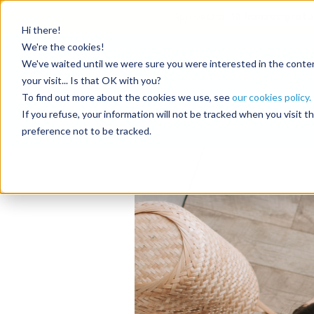
Aprovecha
10 fianzas gratu
Hi there!
Etiqueta:
We're the cookies!
We've waited until we were sure you were interested in the content
Recursos
your visit... Is that OK with you?
To find out more about the cookies we use, see
our cookies policy.
Automatice los dep
If you refuse, your information will not be tracked when you visit 
preference not to be tracked.