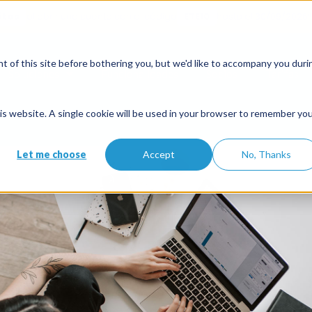
itas
al abrir una cuenta con el código
ETE10
hasta el 30/09/2026*
agencias inmobil
 of this site before bothering you, but we'd like to accompany you duri
Soluciones
Funcionalidades
Socios
Tarifas
ósitos para sus alquileres de te
this website. A single cookie will be used in your browser to remember yo
Let me choose
Accept
No, Thanks