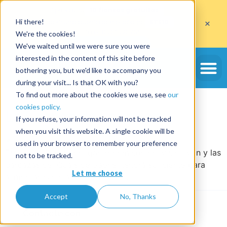
Aprovecha
10 fianzas gratuitas
×
Hi there!
al abrir una cuenta con el código
ETE10
hasta el 30/09/2026*
We're the cookies!
Aprovechar la oferta
We've waited until we were sure you were
Etiqueta:
pago inicial
interested in the content of this site before
bothering you, but we'd like to accompany you
instantáneo
during your visit... Is that OK with you?
To find out more about the cookies we use, see
our
cookies policy.
La Grange de Fourvière
If you refuse, your information will not be tracked
when you visit this website. A single cookie will be
used in your browser to remember your preference
Entre los "Bouchons" gastronómicos del viejo Lyon y las
not to be tracked.
barcazas del Quais de Saône, tendrá suficiente para
Let me choose
alimentar sus días y sus noches.
Accept
No, Thanks
Contacte con