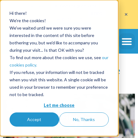
Aprovecha
10 fianzas gratuitas
×
Hi there!
al abrir una cuenta con el código
ETE10
hasta el 30/09/2026*
We're the cookies!
Aprovechar la oferta
We've waited until we were sure you were
Etiqueta:
de depósitos
interested in the content of this site before
bothering you, but we'd like to accompany you
y garantías en línea
during your visit... Is that OK with you?
To find out more about the cookies we use, see
our
cookies policy.
Participar en una carrera de
If you refuse, your information will not be tracked
superhéroes (Ironman)
when you visit this website. A single cookie will be
used in your browser to remember your preference
not to be tracked.
Let me choose
Accept
No, Thanks