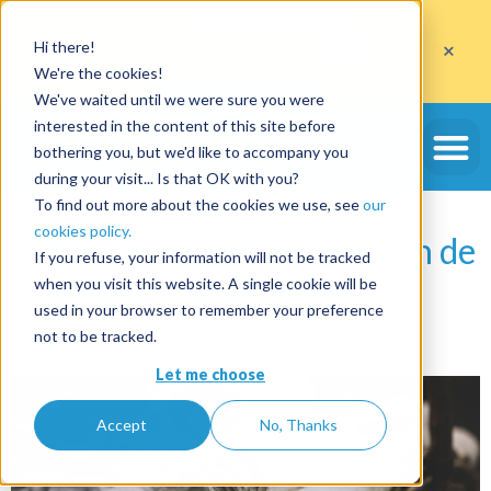
Aprovecha
10 fianzas gratuitas
×
Hi there!
al abrir una cuenta con el código
ETE10
hasta el 30/09/2026*
We're the cookies!
Aprovechar la oferta
We've waited until we were sure you were
Etiqueta:
servicios de
interested in the content of this site before
bothering you, but we'd like to accompany you
conserjería
during your visit... Is that OK with you?
To find out more about the cookies we use, see
our
cookies policy.
UpToYu simplifica la gestión de
If you refuse, your information will not be tracked
la ropa de cama de tus
when you visit this website. A single cookie will be
used in your browser to remember your preference
alquileres vacacionales
not to be tracked.
Let me choose
Accept
No, Thanks