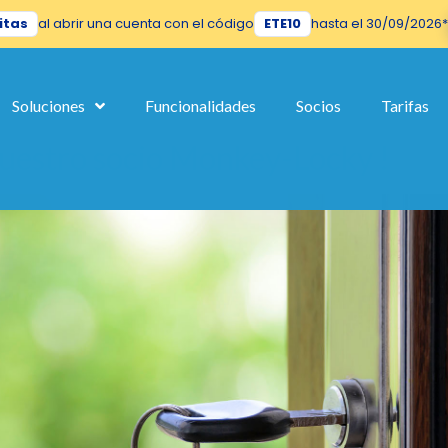
itas
al abrir una cuenta con el código
ETE10
hasta el 30/09/2026*
sistema de pago
Soluciones
Funcionalidades
Socios
Tarifas
nuestro socio Monkey-Locky !