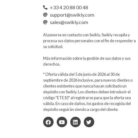
+33 4 20 88 00 48
support@swikly.com
sales@swikly.com
Al ponerse en contacto con Swikly, Swikly recopila y
procesa sus datos personales con el fin de responder a
su solicitud.
Más información sobre la gestión de sus datos y sus
derechos.
* Oferta válida del 5 de junio de 2026 al 30 de
septiembre de 2026 inclusive, para nuevos clientes o
clientes existentes que nunca hayan solicitado un
depósito con Swikly. Los clientes deben introducir el
código "ETE10" al registrarse para que la oferta sea
válida. En caso de daños, los gastos de recogida del
depósito seguirán siendo a cargo del cliente.