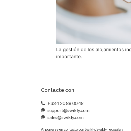
La gestión de los alojamientos i
importante.
Contacte con
+33 4 20 88 00 48
support@swikly.com
sales@swikly.com
Al ponerse en contacto con Swikly, Swikly recopila y