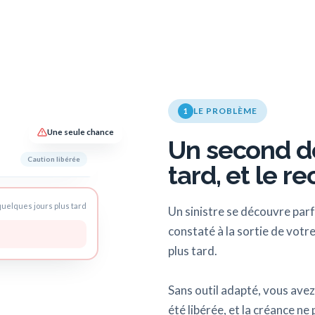
LE PROBLÈME
1
Une seule chance
Un second d
Caution libérée
tard, et le r
uelques jours plus tard
Un sinistre se découvre parf
constaté à la sortie de votre
plus tard.
Sans outil adapté, vous avez 
été libérée, et la créance ne