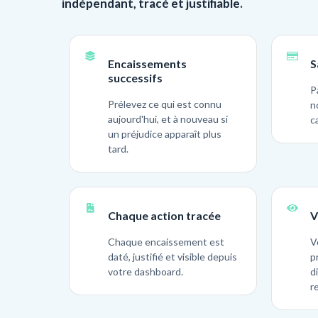
indépendant, tracé et justifiable.
Encaissements
S
successifs
P
Prélevez ce qui est connu
n
aujourd'hui, et à nouveau si
c
un préjudice apparaît plus
tard.
Chaque action tracée
V
Chaque encaissement est
V
daté, justifié et visible depuis
p
votre dashboard.
d
r