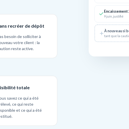
Encaissement 
9 juin, justifié
ans recréer de dépôt
À nouveau si b
tant que la cauti
as besoin de solliciter à
ouveau votre client : la
aution reste active.
isibilité totale
ous savez ce qui a été
rélevé, ce qui reste
isponible et ce qui a été
estitué.