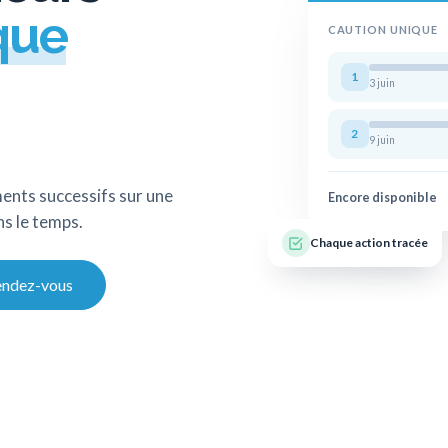
que
CAUTION UNIQUE
1
3 juin
2
9 juin
ents successifs sur une
Encore disponible
ns le temps.
Chaque action tracée
endez-vous