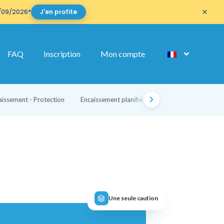
×
/09/2026*
J'en profite
ng
FAQ
Inscription
Mon compte
ur
aissement - Protection
Encaissement planifié
Intégration PMS / ERP
Une seule caution