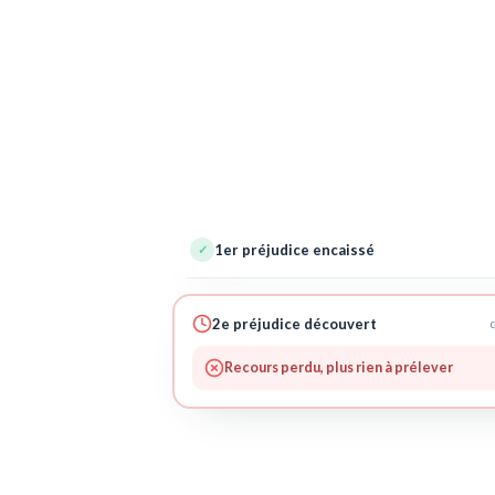
1er préjudice encaissé
✓
2e préjudice découvert
q
Recours perdu, plus rien à prélever