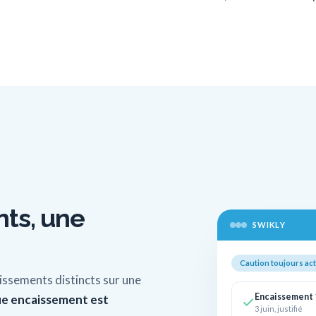
ts, une
SWIKLY
Caution toujours act
issements distincts sur une
Encaissement 
e encaissement est
3 juin, justifié