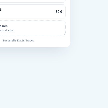
2
80 €
esoin
on est active
Successifs
·
Datés
·
Tracés