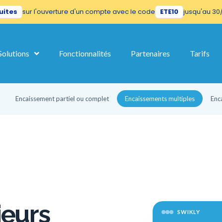
uites
sur l'ouverture d'un compte avec le code
ETE10
jusqu'au 30
 of this site before bothering you, but we'd like to accompany you duri
Solutions
Fonctionnalités
Partenaires
Tarifs
this website. A single cookie will be used in your browser to remember yo
Encaissement partiel ou complet
Encaissements multiples
Enc
Let me choose
Accept
No, Thanks
ieurs
SWIKLY