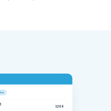
ive
1
120 €