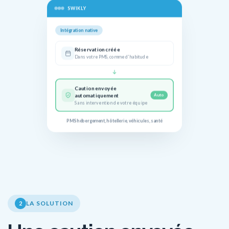
SWIKLY
Intégration native
Réservation créée
Dans votre PMS, comme d'habitude
Caution envoyée
automatiquement
Auto
Sans intervention de votre équipe
PMS hébergement, hôtellerie, véhicules, santé
LA SOLUTION
2