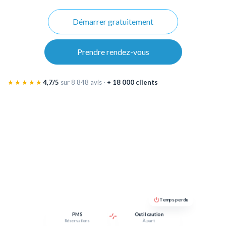
Démarrer gratuitement
Prendre rendez-vous
★★★★★
4,7/5
sur 8 848 avis ·
+ 18 000 clients
Temps perdu
PMS
Outil caution
Réservations
À part