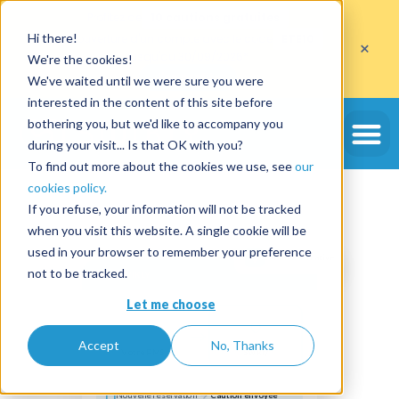
Profitez de
10 cautions gratuites
Hi there!
sur l'ouverture d'un compte avec le code
ETE10
×
jusqu'au 30/09/2026*
We're the cookies!
J'en profite
We've waited until we were sure you were
interested in the content of this site before
bothering you, but we'd like to accompany you
during your visit... Is that OK with you?
To find out more about the cookies we use, see
our
cookies policy.
If you refuse, your information will not be tracked
when you visit this website. A single cookie will be
used in your browser to remember your preference
Connexion native
not to be tracked.
SWIKLY
Let me choose
Accept
No, Thanks
Votre PMS
Swikly
Nouvelle réservation
Caution envoyée