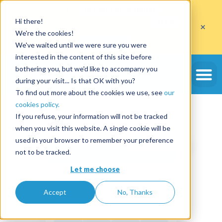
Profitez de
10 cautions gratuites
Hi there!
sur l'ouverture d'un compte avec le code
ETE10
×
jusqu'au 30/09/2026*
We're the cookies!
J'en profite
We've waited until we were sure you were
interested in the content of this site before
bothering you, but we'd like to accompany you
during your visit... Is that OK with you?
To find out more about the cookies we use, see
our
cookies policy.
If you refuse, your information will not be tracked
when you visit this website. A single cookie will be
used in your browser to remember your preference
Réutilisable à l'infini
not to be tracked.
SWIKLY
Let me choose
PERMALIEN
swikly.com/p/villa-bleue
Accept
No, Thanks
1 seul