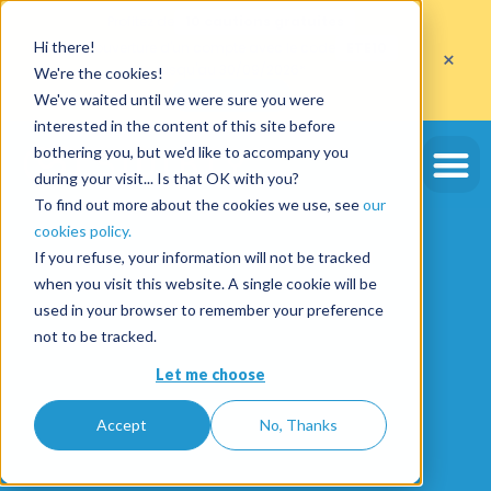
Profitez de
10 cautions gratuites
Hi there!
sur l'ouverture d'un compte avec le code
ETE10
×
jusqu'au 30/09/2026*
We're the cookies!
J'en profite
We've waited until we were sure you were
interested in the content of this site before
bothering you, but we'd like to accompany you
during your visit... Is that OK with you?
To find out more about the cookies we use, see
our
cookies policy.
If you refuse, your information will not be tracked
when you visit this website. A single cookie will be
used in your browser to remember your preference
not to be tracked.
Let me choose
Accept
No, Thanks