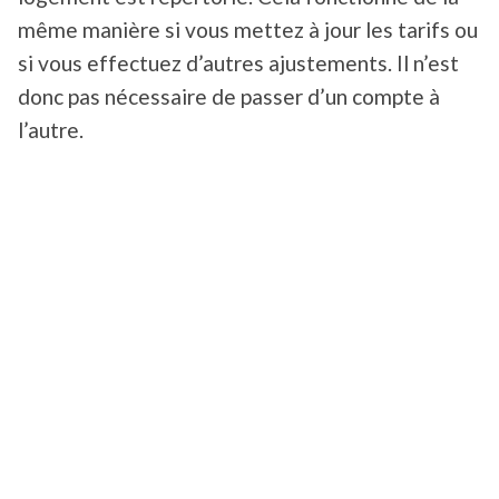
même manière si vous mettez à jour les tarifs ou
si vous effectuez d’autres ajustements. Il n’est
donc pas nécessaire de passer d’un compte à
l’autre.
La connectivité en temps réel et la possibilité de
synchroniser les informations instantanément
sont des caractéristiques essentielles des
channel managers. Sinon, le risque de
surréservation ou de double réservation sera
toujours important et pourra affecter les ventes
et les bénéfices. Ce modèle est essentiel pour la
gestion de multiples propriétés de manière
efficiente.
Cela signifie que votre offre locative est