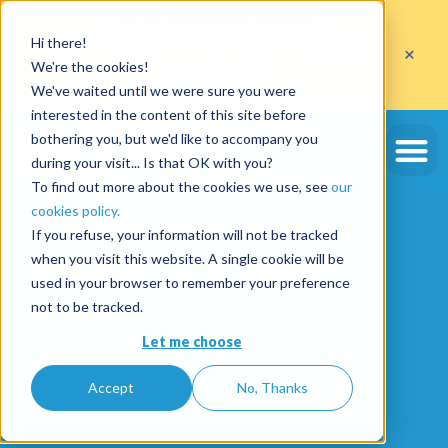
Profitez de
10 cautions gratuites
Hi there!
sur l'ouverture d'un compte avec le code
ETE10
×
jusqu'au 30/09/2026*
We're the cookies!
J'en profite
We've waited until we were sure you were
interested in the content of this site before
bothering you, but we'd like to accompany you
during your visit... Is that OK with you?
To find out more about the cookies we use, see
our
cookies policy.
If you refuse, your information will not be tracked
when you visit this website. A single cookie will be
used in your browser to remember your preference
not to be tracked.
Let me choose
Accept
No, Thanks