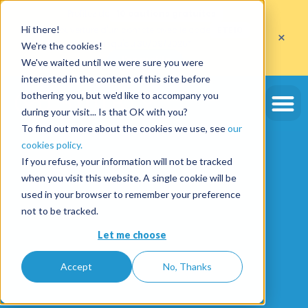
Profitez de
10 cautions gratuites
Hi there!
sur l'ouverture d'un compte avec le code
ETE10
×
jusqu'au 30/09/2026*
We're the cookies!
J'en profite
We've waited until we were sure you were
interested in the content of this site before
bothering you, but we'd like to accompany you
during your visit... Is that OK with you?
To find out more about the cookies we use, see
our
cookies policy.
If you refuse, your information will not be tracked
when you visit this website. A single cookie will be
used in your browser to remember your preference
not to be tracked.
Let me choose
Accept
No, Thanks