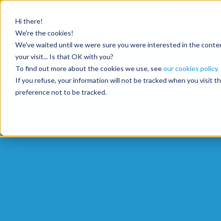
Aprovecha
10 fianzas gratu
Hi there!
We're the cookies!
We've waited until we were sure you were interested in the content
Recursos
your visit... Is that OK with you?
To find out more about the cookies we use, see
our cookies policy.
If you refuse, your information will not be tracked when you visit 
preference not to be tracked.