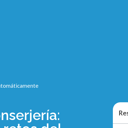
 automáticamente
nserjería:
Re