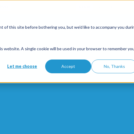
itas
al abrir una cuenta con el código
ETE10
hasta el 30/09/2026*
 of this site before bothering you, but we'd like to accompany you duri
Soluciones
Funcionalidades
Socios
Tarifas
this website. A single cookie will be used in your browser to remember yo
Let me choose
Accept
No, Thanks