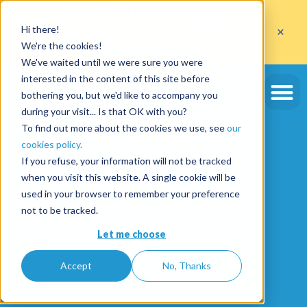
Aprovecha
10 fianzas gratuitas
×
Hi there!
al abrir una cuenta con el código
ETE10
hasta el 30/09/2026*
We're the cookies!
Aprovechar la oferta
We've waited until we were sure you were
interested in the content of this site before
bothering you, but we'd like to accompany you
during your visit... Is that OK with you?
To find out more about the cookies we use, see
our
cookies policy.
If you refuse, your information will not be tracked
when you visit this website. A single cookie will be
used in your browser to remember your preference
not to be tracked.
Let me choose
Accept
No, Thanks