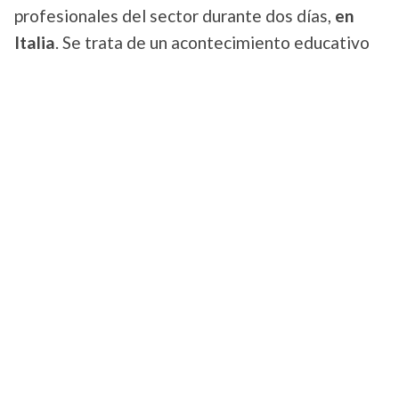
profesionales del sector durante dos días,
en
Italia
. Se trata de un acontecimiento educativo
en un hermoso lugar, abierto a 400 participantes
cuidadosamente seleccionados. En forma de una
gran conferencia, todos los expertos vienen a
hablar del mercado del alquiler vacacional y a dar
consejos y trucos.
Tiene lugar los días 5 y 6 de
octubre de 2019.
.
HOST 2019
Creado con el auge de las nuevas
modalidades de alojamiento, es EL nuevo y más
importante evento para la industria del alquiler a
corto plazo y del alquiler vacacional. El programa
está diseñado para ayudar a los propietarios a