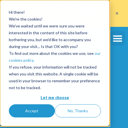
Aprovecha
10 fianzas gratuitas
×
Hi there!
al abrir una cuenta con el código
ETE10
hasta el 30/09/2026*
We're the cookies!
Aprovechar la oferta
We've waited until we were sure you were
interested in the content of this site before
bothering you, but we'd like to accompany you
during your visit... Is that OK with you?
To find out more about the cookies we use, see
our
cookies policy.
If you refuse, your information will not be tracked
when you visit this website. A single cookie will be
used in your browser to remember your preference
not to be tracked.
Let me choose
Accept
No, Thanks