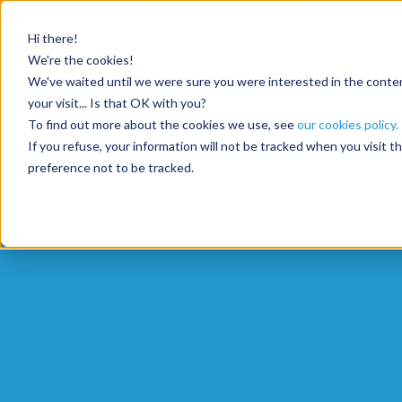
Aprovecha
10 fianzas gratuitas
×
Hi there!
al abrir una cuenta con el código
ETE10
hasta el 30/09/2026*
We're the cookies!
Aprovechar la oferta
We've waited until we were sure you were interested in the content
your visit... Is that OK with you?
To find out more about the cookies we use, see
our cookies policy.
If you refuse, your information will not be tracked when you visit 
preference not to be tracked.