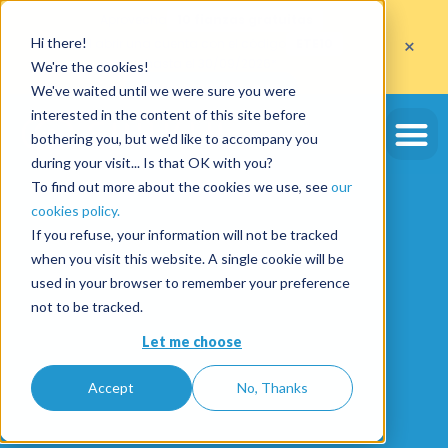
Aprovecha
10 fianzas gratuitas
×
Hi there!
al abrir una cuenta con el código
ETE10
hasta el 30/09/2026*
We're the cookies!
Aprovechar la oferta
We've waited until we were sure you were
interested in the content of this site before
bothering you, but we'd like to accompany you
during your visit... Is that OK with you?
To find out more about the cookies we use, see
our
cookies policy.
If you refuse, your information will not be tracked
when you visit this website. A single cookie will be
used in your browser to remember your preference
not to be tracked.
Let me choose
Accept
No, Thanks