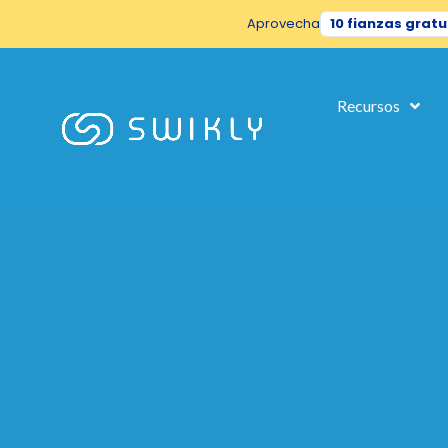
Aprovecha
10 fianzas gratu
Hi there!
We're the cookies!
We've waited until we were sure you were interested in the content
Recursos
your visit... Is that OK with you?
To find out more about the cookies we use, see
our cookies policy.
If you refuse, your information will not be tracked when you visit 
preference not to be tracked.