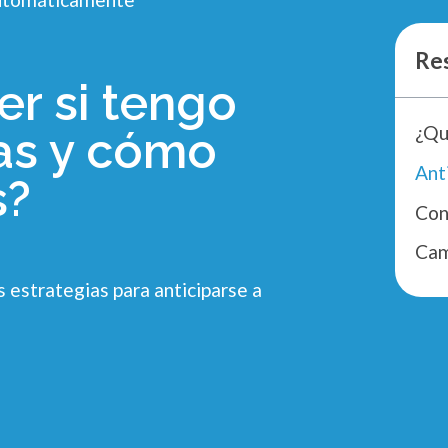
Re
r si tengo
as y cómo
s?
Con
Cam
 estrategias para anticiparse a