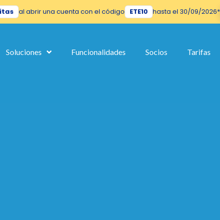
itas
al abrir una cuenta con el código
ETE10
hasta el 30/09/2026*
 of this site before bothering you, but we'd like to accompany you duri
Soluciones
Funcionalidades
Socios
Tarifas
this website. A single cookie will be used in your browser to remember yo
Let me choose
Accept
No, Thanks