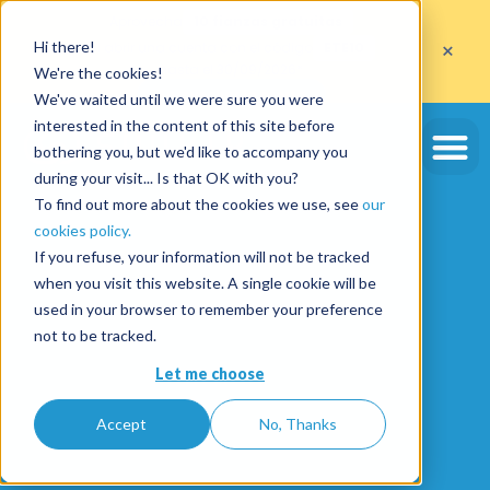
Aprovecha
10 fianzas gratuitas
×
Hi there!
al abrir una cuenta con el código
ETE10
hasta el 30/09/2026*
We're the cookies!
Aprovechar la oferta
We've waited until we were sure you were
interested in the content of this site before
bothering you, but we'd like to accompany you
during your visit... Is that OK with you?
To find out more about the cookies we use, see
our
cookies policy.
If you refuse, your information will not be tracked
when you visit this website. A single cookie will be
used in your browser to remember your preference
not to be tracked.
Let me choose
Accept
No, Thanks