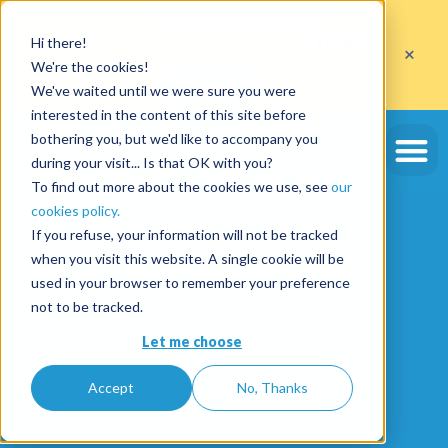
Profitez de
10 cautions gratuites
Hi there!
sur l'ouverture d'un compte avec le code
ETE10
×
jusqu'au 30/09/2026*
We're the cookies!
J'en profite
We've waited until we were sure you were
interested in the content of this site before
bothering you, but we'd like to accompany you
during your visit... Is that OK with you?
To find out more about the cookies we use, see
our
cookies policy.
If you refuse, your information will not be tracked
when you visit this website. A single cookie will be
used in your browser to remember your preference
not to be tracked.
Let me choose
Accept
No, Thanks