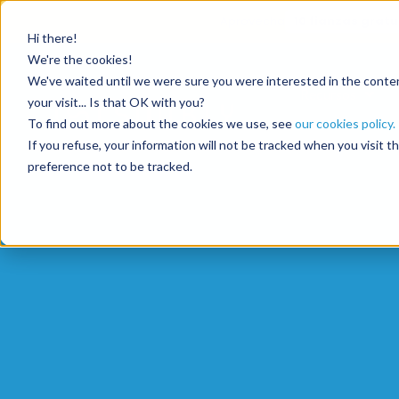
Aprovecha
10 fianzas gratu
Hi there!
We're the cookies!
We've waited until we were sure you were interested in the content
Recursos
your visit... Is that OK with you?
To find out more about the cookies we use, see
our cookies policy.
If you refuse, your information will not be tracked when you visit 
preference not to be tracked.