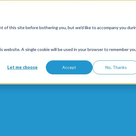
itas
al abrir una cuenta con el código
ETE10
hasta el 30/09/2026*
 of this site before bothering you, but we'd like to accompany you duri
Soluciones
Funcionalidades
Socios
Tarifas
this website. A single cookie will be used in your browser to remember yo
Let me choose
Accept
No, Thanks